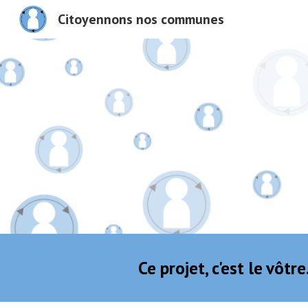
Citoyennons nos communes
Sk
Ce projet, c'est le vôt